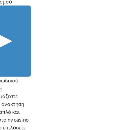
ασμού
κωδικού
η
ιάζεστε
 ανάκτηση
απλό και
το nv casino
να επιλύσετε