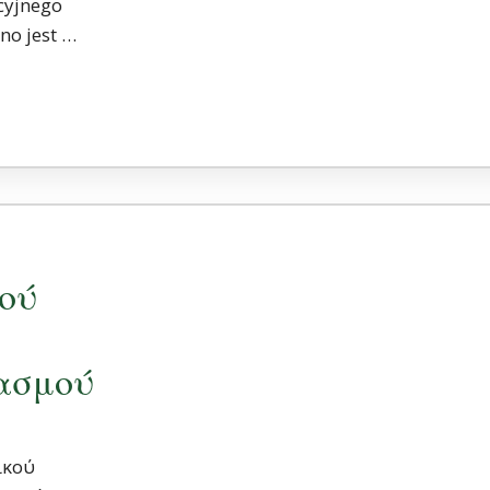
kcyjnego
no jest …
ού
ασμού
ικού